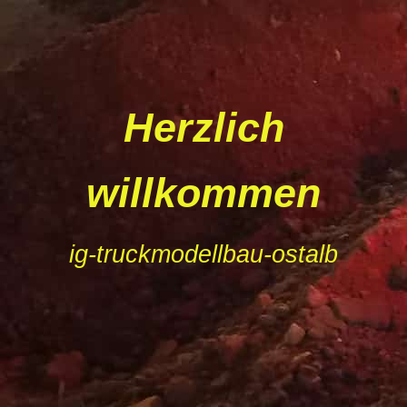
H
erzlich
willkomm
en
ig-truckmodellbau-ostalb