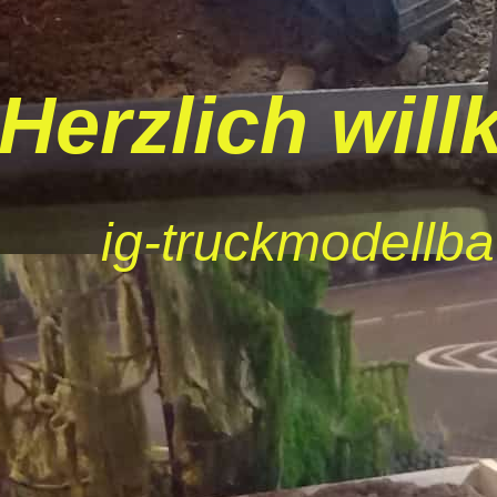
H
erzlich wil
ig-truckmodellba