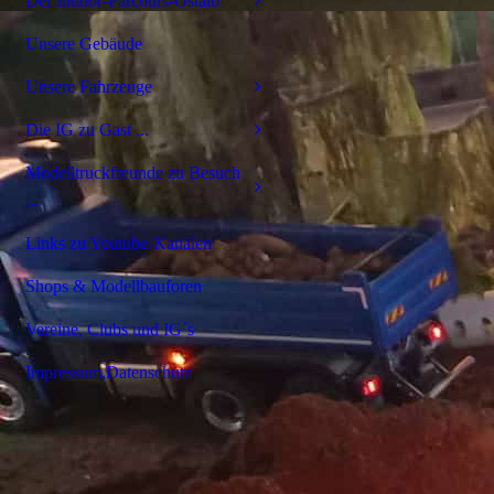
Der Indoor-Parcours-Ostalb
Unsere Gebäude
Unsere Fahrzeuge
Die IG zu Gast ...
Modelltruckfreunde zu Besuch
...
Links zu Youtube-Kanälen
Shops & Modellbauforen
Vereine, Clubs und IG´s
Impressum,Datenschutz