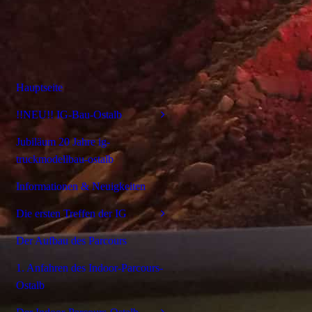
Hauptseite
!!NEU!! IG-Bau-Ostalb
Jubiläum 20 Jahre ig-
truckmodellbau-ostalb
Informationen & Neuigkeiten
Die ersten Treffen der IG
Der Aufbau des Parcours
1. Anfahren des Indoor-Parcours-
Ostalb