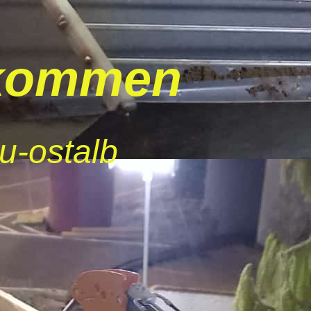
lkomm
en
u-ostalb